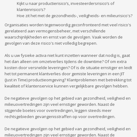
Kijkt u naar productierisico’s, investeerdersrisico’s of
klantenrisico’s?
Hoe zit het met de gezondheids-, veiligheids- en milieurisico's?
Organisaties worden tegenwoordig geconfronteerd met veel risico's
gerelateerd aan vermogensbeheer, met verschillende
waarschijnlijkheden en ernst van de gevolgen. Vaak worden de
gevolgen van deze risico's niet volledig begrepen.
Als u uw fysieke activa niet kunt inzetten wanneer dat nodig is, gaat
het dan alleen om omzetverlies tijdens de downtime? Of om extra
kosten door versnelde leveringen? Of is de situatie ernstiger en leidt
het tot permanent klantverlies door gemiste leveringen in een JIT
(Just in Time) productieomgeving? Klantproblemen met betrekking tot
kwaliteit of klantenservice kunnen vergelijkbare gevolgen hebben.
De negatieve gevolgen op het gebied van gezondheid, veiligheid en
milieuovertredingen zijn veel ernstiger geworden. Naast de
stijgende boetes voor overtredingen, leggen steeds meer
rechtsgebieden gevangenisstraffen op voor overtredingen.
De negatieve gevolgen op het gebied van gezondheid, veiligheid en
milieuovertredingen zijn veel ernstiger geworden. Naast de